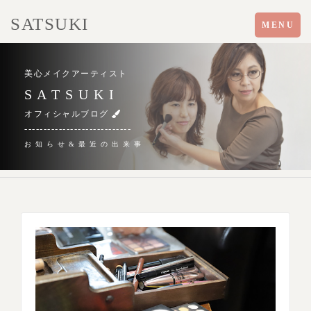
SATSUKI
Toggle
MENU
navigation
美心メイクアーティスト
S A T S U K I
オフィシャルブログ
----------------------------
お 知 ら せ & 最 近 の 出 来 事