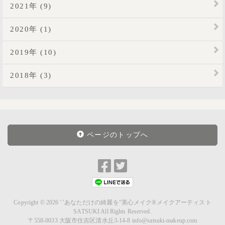
2021年 (9)
2020年 (1)
2019年 (10)
2018年 (3)
ページのトップへ
Facebook
Twitter
で
で
シ
シ
ェ
ェ
Copyright © 2026
‘’あなただけの綺麗を”美心メイク®メイクアーティスト
SATSUKI
All Rights Reserved.
ア
ア
〒558-0033 大阪市住吉区清水丘3-14-8 info@satsuki-makeup.com