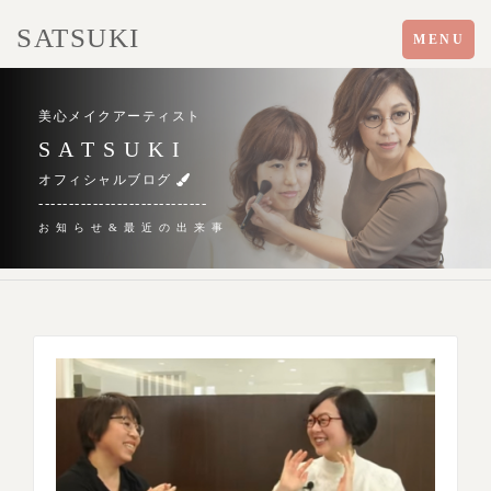
SATSUKI
Toggle
MENU
navigation
美心メイクアーティスト
S A T S U K I
オフィシャルブログ
----------------------------
お 知 ら せ & 最 近 の 出 来 事