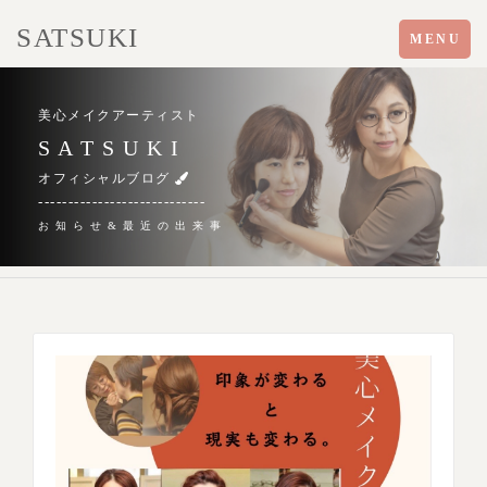
SATSUKI
Toggle
MENU
navigation
美心メイクアーティスト
S A T S U K I
オフィシャルブログ
----------------------------
お 知 ら せ & 最 近 の 出 来 事