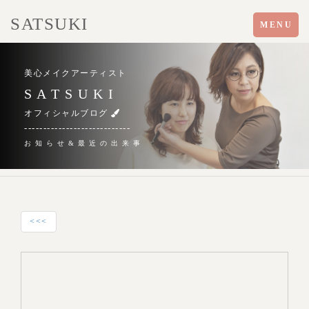
SATSUKI
Toggle
MENU
navigation
美心メイクアーティスト
S A T S U K I
オフィシャルブログ
----------------------------
お 知 ら せ & 最 近 の 出 来 事
<<<