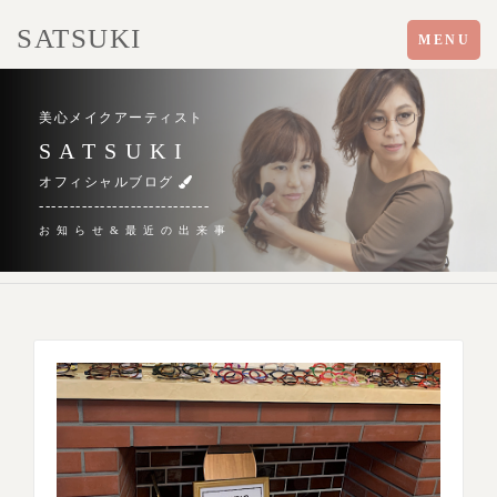
SATSUKI
Toggle
MENU
navigation
美心メイクアーティスト
S A T S U K I
オフィシャルブログ
----------------------------
お 知 ら せ & 最 近 の 出 来 事