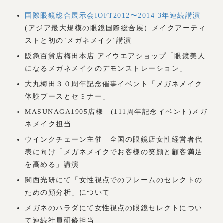
国際眼鏡総合展示会IOFT2012〜2014 3年連続講演
(アジア最大規模の眼鏡国際総合展）メイクアーティ
ストと初の`メガネメイク‘講演
阪急百貨店梅田本店 アイウエアショップ「眼鏡美人
になるメガネメイクのデモンストレーション」
大丸梅田３０周年記念催事イベント「メガネメイク
体験ブースとセミナー」
MASUNAGA1905店様 (111周年記念イベント)メガ
ネメイク担当
ウインクチェーン主催 全国の眼鏡店女性経営者代
表に向け「メガネメイクでお客様の笑顔と顧客満足
を高める」講演
関西光研にて「女性視点でのフレームのセレクトの
ための顔分析」について
メガネのハラダにて女性視点の眼鏡セレクトについ
て連続社員研修担当