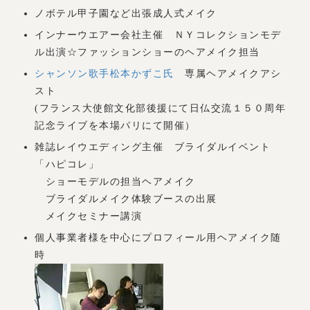
ノボテル甲子園など出張成人式メイク
インナーウエアー会社主催 ＮＹコレクションモデ
ル出演☆ファッションショーのヘアメイク担当
シャンソン歌手松本かずこ氏
専属ヘアメイクアシ
スト
(フランス大使館文化部後援にて日仏交流１５０周年
記念ライブを本場パリにて開催）
雑誌レイウエディング主催 ブライダルイベント
「ハピコレ」
ショーモデルの担当ヘアメイク
ブライダルメイク体験ブースの出展
メイクセミナー講演
個人事業者様を中心にプロフィール用ヘアメイク随
時